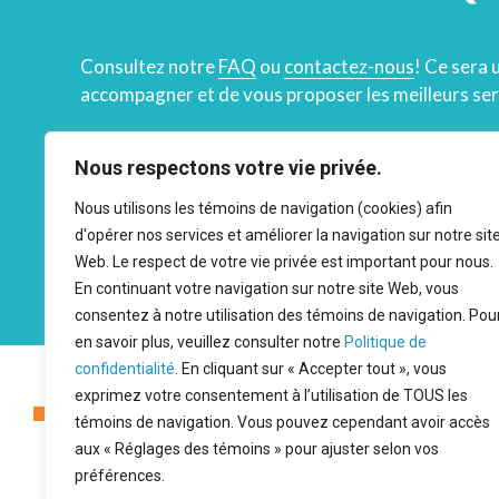
Consultez notre
FAQ
ou
contactez-nous
! Ce sera 
accompagner et de vous proposer les meilleurs ser
873 200-0905
Nous respectons votre vie privée.
Nous utilisons les témoins de navigation (cookies) afin
RENDEZ-VOUS
d'opérer nos services et améliorer la navigation sur notre sit
Web. Le respect de votre vie privée est important pour nous.
En continuant votre navigation sur notre site Web, vous
consentez à notre utilisation des témoins de navigation. Pou
en savoir plus, veuillez consulter notre
Politique de
confidentialité
. En cliquant sur « Accepter tout », vous
exprimez votre consentement à l’utilisation de TOUS les
CLINIQUE SANTÉ
témoins de navigation. Vous pouvez cependant avoir accès
CONTINUUM
aux « Réglages des témoins » pour ajuster selon vos
préférences.
Sherbrooke
|
Drummond