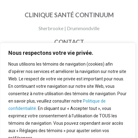
CLINIQUE SANTÉ CONTINUUM
Sherbrooke
|
Drummondville
CONTACT
Nous respectons votre vie privée.
873 200-0905
info@cliniquesantecontinuum.com
Nous utilisons les témoins de navigation (cookies) afin
d'opérer nos services et améliorer la navigation sur notre site
Politiques et modalités
Web. Le respect de votre vie privée est important pour nous.
À propos
En continuant votre navigation sur notre site Web, vous
consentez à notre utilisation des témoins de navigation. Pour
FAQ
en savoir plus, veuillez consulter notre
Politique de
confidentialité
. En cliquant sur « Accepter tout », vous
exprimez votre consentement à l’utilisation de TOUS les
témoins de navigation. Vous pouvez cependant avoir accès
© 2026 Clinique Santé Continuum
aux « Réglages des témoins » pour ajuster selon vos
Politique de confidentialité