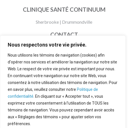
CLINIQUE SANTÉ CONTINUUM
Sherbrooke
|
Drummondville
CONTACT
Nous respectons votre vie privée.
873 200-0905
info@cliniquesantecontinuum.com
Nous utilisons les témoins de navigation (cookies) afin
d'opérer nos services et améliorer la navigation sur notre site
Politiques et modalités
Web. Le respect de votre vie privée est important pour nous.
À propos
En continuant votre navigation sur notre site Web, vous
consentez à notre utilisation des témoins de navigation. Pour
FAQ
en savoir plus, veuillez consulter notre
Politique de
confidentialité
. En cliquant sur « Accepter tout », vous
exprimez votre consentement à l’utilisation de TOUS les
témoins de navigation. Vous pouvez cependant avoir accès
© 2026 Clinique Santé Continuum
aux « Réglages des témoins » pour ajuster selon vos
Politique de confidentialité
préférences.