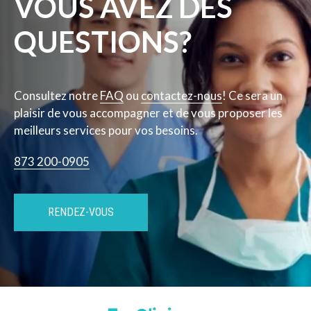
VOUS AVEZ DES
QUESTIONS?
Consultez notre
FAQ
ou
contactez-nous
! Ce sera un
plaisir de vous accompagner et de vous proposer les
meilleurs services pour vos besoins.
873 200-0905
RENDEZ-VOUS