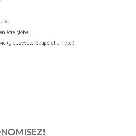
e
iques
ien-être global
e (grossesse, récupération, etc.)
ONOMISEZ!