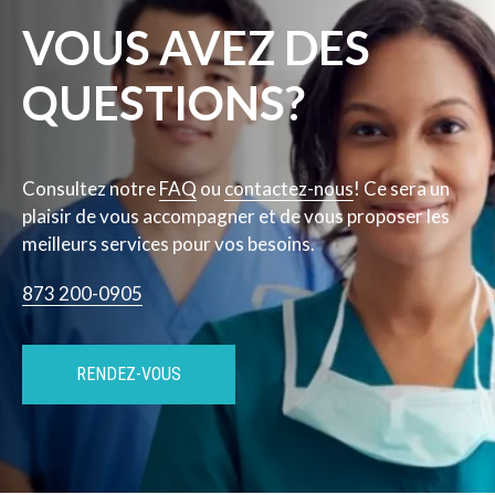
VOUS AVEZ DES
QUESTIONS?
Consultez notre
FAQ
ou
contactez-nous
! Ce sera un
plaisir de vous accompagner et de vous proposer les
meilleurs services pour vos besoins.
873 200-0905
RENDEZ-VOUS